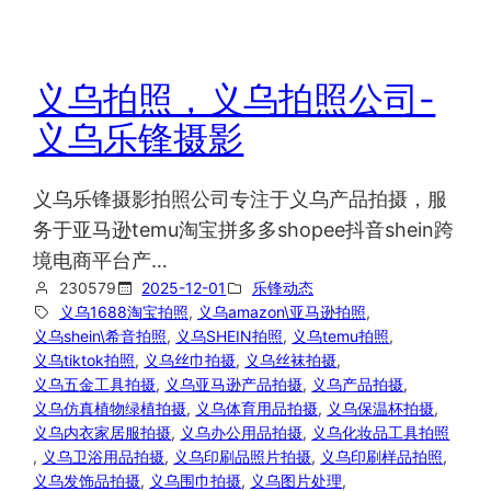
义乌拍照，义乌拍照公司-
义乌乐锋摄影
义乌乐锋摄影拍照公司专注于义乌产品拍摄，服
务于亚马逊temu淘宝拼多多shopee抖音shein跨
境电商平台产…
230579
2025-12-01
乐锋动态
义乌1688淘宝拍照
, 
义乌amazon\亚马逊拍照
, 
义乌shein\希音拍照
, 
义乌SHEIN拍照
, 
义乌temu拍照
, 
义乌tiktok拍照
, 
义乌丝巾拍摄
, 
义乌丝袜拍摄
, 
义乌五金工具拍摄
, 
义乌亚马逊产品拍摄
, 
义乌产品拍摄
, 
义乌仿真植物绿植拍摄
, 
义乌体育用品拍摄
, 
义乌保温杯拍摄
, 
义乌内衣家居服拍摄
, 
义乌办公用品拍摄
, 
义乌化妆品工具拍照
, 
义乌卫浴用品拍摄
, 
义乌印刷品照片拍摄
, 
义乌印刷样品拍照
, 
义乌发饰品拍摄
, 
义乌围巾拍摄
, 
义乌图片处理
, 