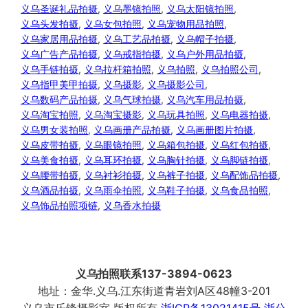
义乌圣诞礼品拍摄
, 
义乌墨镜拍照
, 
义乌太阳镜拍照
, 
义乌头发拍摄
, 
义乌女包拍照
, 
义乌宠物用品拍照
, 
义乌家居用品拍摄
, 
义乌工艺品拍摄
, 
义乌帽子拍摄
, 
义乌广告产品拍摄
, 
义乌戒指拍摄
, 
义乌户外用品拍摄
, 
义乌手链拍摄
, 
义乌拉杆箱拍照
, 
义乌拍照
, 
义乌拍照公司
, 
义乌指甲美甲拍摄
, 
义乌摄影
, 
义乌摄影公司
, 
义乌数码产品拍摄
, 
义乌气球拍摄
, 
义乌汽车用品拍摄
, 
义乌淘宝拍照
, 
义乌淘宝摄影
, 
义乌玩具拍照
, 
义乌电器拍摄
, 
义乌男女装拍照
, 
义乌画册产品拍摄
, 
义乌画册图片拍摄
, 
义乌皮带拍摄
, 
义乌眼镜拍照
, 
义乌箱包拍摄
, 
义乌红包拍摄
, 
义乌美食拍摄
, 
义乌耳环拍摄
, 
义乌胸针拍摄
, 
义乌脚链拍摄
, 
义乌腰带拍摄
, 
义乌衬衫拍摄
, 
义乌裤子拍摄
, 
义乌配饰品拍摄
, 
义乌酒品拍摄
, 
义乌雨伞拍照
, 
义乌鞋子拍摄
, 
义乌食品拍照
, 
义乌饰品拍照项链
, 
义乌香水拍摄
义乌拍照联系137-3894-0623
地址：金华.义乌.江东街道青岩刘A区48幢3-201
义乌市乐锋摄影室 版权所有
浙ICP备13021415号
浙公