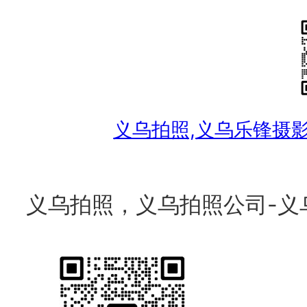
跳
至
内
容
义乌拍照,义乌乐锋摄影工作
义乌拍照，义乌拍照公司-义