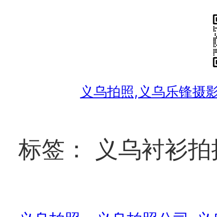
跳
至
内
容
义乌拍照,义乌乐锋摄影工作
标签：
义乌衬衫拍