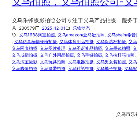
义乌拍照，义乌拍照公司-义
义乌乐锋摄影拍照公司专注于义乌产品拍摄，服务于亚马
230579
2025-12-01
乐锋动态
义乌1688淘宝拍照
, 
义乌amazon\亚马逊拍照
, 
义乌shein\希
, 
义乌仿真植物绿植拍摄
, 
义乌体育用品拍摄
, 
义乌保温杯拍摄
, 
义乌
义乌围巾拍摄
, 
义乌图片处理
, 
义乌圣诞礼品拍摄
, 
义乌墨镜拍照
, 
义
义乌戒指拍摄
, 
义乌户外用品拍摄
, 
义乌手链拍摄
, 
义乌拉杆箱拍照
, 
义乌淘宝摄影
, 
义乌玩具拍照
, 
义乌电器拍摄
, 
义乌男女装拍照
, 
义乌
义乌脚链拍摄
, 
义乌腰带拍摄
, 
义乌衬衫拍摄
, 
义乌裤子拍摄
, 
义乌配
义乌市乐