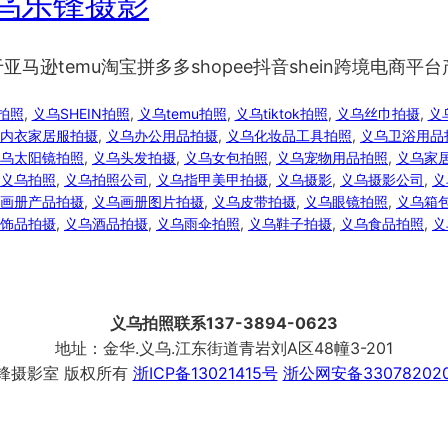
乌乐锋摄影
逊temu淘宝拼多多shopee抖音shein跨境电商平台
音拍照
, 
义乌SHEIN拍照
, 
义乌temu拍照
, 
义乌tiktok拍照
, 
义乌丝巾拍摄
, 
义
内衣家居服拍摄
, 
义乌办公用品拍摄
, 
义乌化妆品工具拍照
, 
义乌卫浴用品
乌太阳镜拍照
, 
义乌头发拍摄
, 
义乌女包拍照
, 
义乌宠物用品拍照
, 
义乌家
义乌拍照
, 
义乌拍照公司
, 
义乌指甲美甲拍摄
, 
义乌摄影
, 
义乌摄影公司
, 
义
画册产品拍摄
, 
义乌画册图片拍摄
, 
义乌皮带拍摄
, 
义乌眼镜拍照
, 
义乌箱
饰品拍摄
, 
义乌酒品拍摄
, 
义乌雨伞拍照
, 
义乌鞋子拍摄
, 
义乌食品拍照
, 
义
义乌拍照联系137-3894-0623
地址：金华.义乌.江东街道青岩刘A区48幢3-201
锋摄影室 版权所有
浙ICP备13021415号
浙公网安备330782020