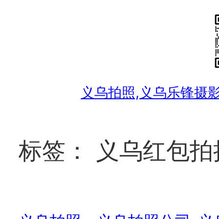
跳
至
内
容
义乌拍照,义乌乐锋摄影工作
标签：
义乌红包拍