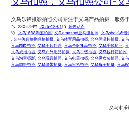
义乌拍照，义乌拍照公司-义
义乌乐锋摄影拍照公司专注于义乌产品拍摄，服务于亚马
230579
2025-12-01
乐锋动态
义乌1688淘宝拍照
, 
义乌amazon\亚马逊拍照
, 
义乌shein\希
, 
义乌仿真植物绿植拍摄
, 
义乌体育用品拍摄
, 
义乌保温杯拍摄
, 
义乌
义乌围巾拍摄
, 
义乌图片处理
, 
义乌圣诞礼品拍摄
, 
义乌墨镜拍照
, 
义
义乌戒指拍摄
, 
义乌户外用品拍摄
, 
义乌手链拍摄
, 
义乌拉杆箱拍照
, 
义乌淘宝摄影
, 
义乌玩具拍照
, 
义乌电器拍摄
, 
义乌男女装拍照
, 
义乌
义乌脚链拍摄
, 
义乌腰带拍摄
, 
义乌衬衫拍摄
, 
义乌裤子拍摄
, 
义乌配
义乌市乐