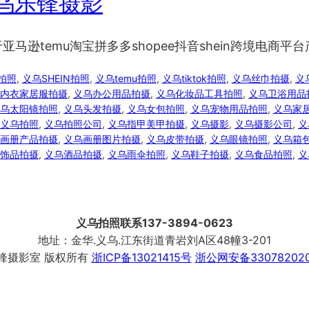
乌乐锋摄影
逊temu淘宝拼多多shopee抖音shein跨境电商平台
音拍照
, 
义乌SHEIN拍照
, 
义乌temu拍照
, 
义乌tiktok拍照
, 
义乌丝巾拍摄
, 
义
内衣家居服拍摄
, 
义乌办公用品拍摄
, 
义乌化妆品工具拍照
, 
义乌卫浴用品
乌太阳镜拍照
, 
义乌头发拍摄
, 
义乌女包拍照
, 
义乌宠物用品拍照
, 
义乌家
义乌拍照
, 
义乌拍照公司
, 
义乌指甲美甲拍摄
, 
义乌摄影
, 
义乌摄影公司
, 
义
画册产品拍摄
, 
义乌画册图片拍摄
, 
义乌皮带拍摄
, 
义乌眼镜拍照
, 
义乌箱
饰品拍摄
, 
义乌酒品拍摄
, 
义乌雨伞拍照
, 
义乌鞋子拍摄
, 
义乌食品拍照
, 
义
义乌拍照联系137-3894-0623
地址：金华.义乌.江东街道青岩刘A区48幢3-201
锋摄影室 版权所有
浙ICP备13021415号
浙公网安备330782020