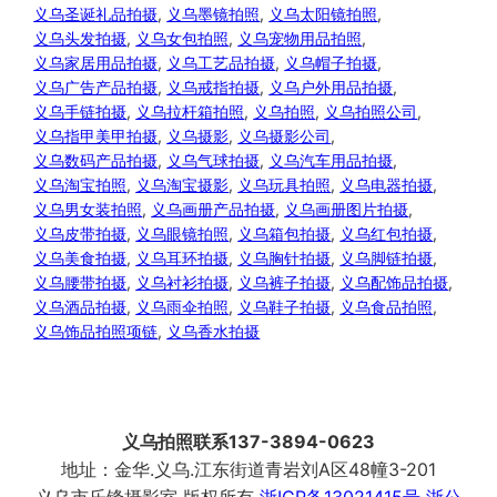
义乌圣诞礼品拍摄
, 
义乌墨镜拍照
, 
义乌太阳镜拍照
, 
义乌头发拍摄
, 
义乌女包拍照
, 
义乌宠物用品拍照
, 
义乌家居用品拍摄
, 
义乌工艺品拍摄
, 
义乌帽子拍摄
, 
义乌广告产品拍摄
, 
义乌戒指拍摄
, 
义乌户外用品拍摄
, 
义乌手链拍摄
, 
义乌拉杆箱拍照
, 
义乌拍照
, 
义乌拍照公司
, 
义乌指甲美甲拍摄
, 
义乌摄影
, 
义乌摄影公司
, 
义乌数码产品拍摄
, 
义乌气球拍摄
, 
义乌汽车用品拍摄
, 
义乌淘宝拍照
, 
义乌淘宝摄影
, 
义乌玩具拍照
, 
义乌电器拍摄
, 
义乌男女装拍照
, 
义乌画册产品拍摄
, 
义乌画册图片拍摄
, 
义乌皮带拍摄
, 
义乌眼镜拍照
, 
义乌箱包拍摄
, 
义乌红包拍摄
, 
义乌美食拍摄
, 
义乌耳环拍摄
, 
义乌胸针拍摄
, 
义乌脚链拍摄
, 
义乌腰带拍摄
, 
义乌衬衫拍摄
, 
义乌裤子拍摄
, 
义乌配饰品拍摄
, 
义乌酒品拍摄
, 
义乌雨伞拍照
, 
义乌鞋子拍摄
, 
义乌食品拍照
, 
义乌饰品拍照项链
, 
义乌香水拍摄
义乌拍照联系137-3894-0623
地址：金华.义乌.江东街道青岩刘A区48幢3-201
义乌市乐锋摄影室 版权所有
浙ICP备13021415号
浙公