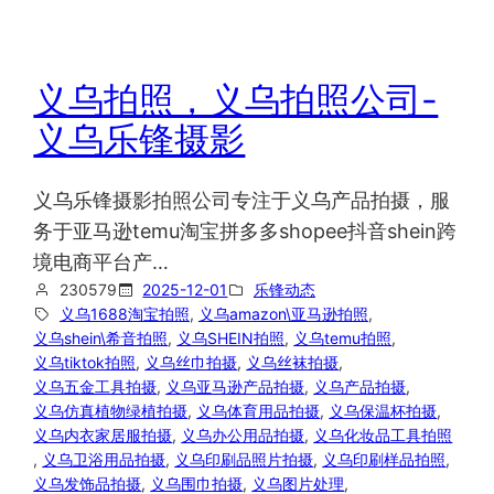
义乌拍照，义乌拍照公司-
义乌乐锋摄影
义乌乐锋摄影拍照公司专注于义乌产品拍摄，服
务于亚马逊temu淘宝拼多多shopee抖音shein跨
境电商平台产…
230579
2025-12-01
乐锋动态
义乌1688淘宝拍照
, 
义乌amazon\亚马逊拍照
, 
义乌shein\希音拍照
, 
义乌SHEIN拍照
, 
义乌temu拍照
, 
义乌tiktok拍照
, 
义乌丝巾拍摄
, 
义乌丝袜拍摄
, 
义乌五金工具拍摄
, 
义乌亚马逊产品拍摄
, 
义乌产品拍摄
, 
义乌仿真植物绿植拍摄
, 
义乌体育用品拍摄
, 
义乌保温杯拍摄
, 
义乌内衣家居服拍摄
, 
义乌办公用品拍摄
, 
义乌化妆品工具拍照
, 
义乌卫浴用品拍摄
, 
义乌印刷品照片拍摄
, 
义乌印刷样品拍照
, 
义乌发饰品拍摄
, 
义乌围巾拍摄
, 
义乌图片处理
, 