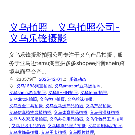
义乌拍照，义乌拍照公司-
义乌乐锋摄影
义乌乐锋摄影拍照公司专注于义乌产品拍摄，服
务于亚马逊temu淘宝拼多多shopee抖音shein跨
境电商平台产…
230579
2025-12-01
乐锋动态
义乌1688淘宝拍照
, 
义乌amazon\亚马逊拍照
, 
义乌shein\希音拍照
, 
义乌SHEIN拍照
, 
义乌temu拍照
, 
义乌tiktok拍照
, 
义乌丝巾拍摄
, 
义乌丝袜拍摄
, 
义乌五金工具拍摄
, 
义乌亚马逊产品拍摄
, 
义乌产品拍摄
, 
义乌仿真植物绿植拍摄
, 
义乌体育用品拍摄
, 
义乌保温杯拍摄
, 
义乌内衣家居服拍摄
, 
义乌办公用品拍摄
, 
义乌化妆品工具拍照
, 
义乌卫浴用品拍摄
, 
义乌印刷品照片拍摄
, 
义乌印刷样品拍照
, 
义乌发饰品拍摄
, 
义乌围巾拍摄
, 
义乌图片处理
, 