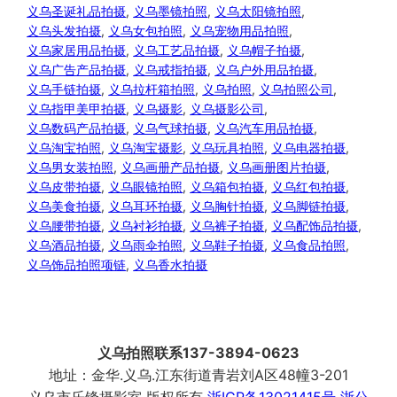
义乌圣诞礼品拍摄
, 
义乌墨镜拍照
, 
义乌太阳镜拍照
, 
义乌头发拍摄
, 
义乌女包拍照
, 
义乌宠物用品拍照
, 
义乌家居用品拍摄
, 
义乌工艺品拍摄
, 
义乌帽子拍摄
, 
义乌广告产品拍摄
, 
义乌戒指拍摄
, 
义乌户外用品拍摄
, 
义乌手链拍摄
, 
义乌拉杆箱拍照
, 
义乌拍照
, 
义乌拍照公司
, 
义乌指甲美甲拍摄
, 
义乌摄影
, 
义乌摄影公司
, 
义乌数码产品拍摄
, 
义乌气球拍摄
, 
义乌汽车用品拍摄
, 
义乌淘宝拍照
, 
义乌淘宝摄影
, 
义乌玩具拍照
, 
义乌电器拍摄
, 
义乌男女装拍照
, 
义乌画册产品拍摄
, 
义乌画册图片拍摄
, 
义乌皮带拍摄
, 
义乌眼镜拍照
, 
义乌箱包拍摄
, 
义乌红包拍摄
, 
义乌美食拍摄
, 
义乌耳环拍摄
, 
义乌胸针拍摄
, 
义乌脚链拍摄
, 
义乌腰带拍摄
, 
义乌衬衫拍摄
, 
义乌裤子拍摄
, 
义乌配饰品拍摄
, 
义乌酒品拍摄
, 
义乌雨伞拍照
, 
义乌鞋子拍摄
, 
义乌食品拍照
, 
义乌饰品拍照项链
, 
义乌香水拍摄
义乌拍照联系137-3894-0623
地址：金华.义乌.江东街道青岩刘A区48幢3-201
义乌市乐锋摄影室 版权所有
浙ICP备13021415号
浙公