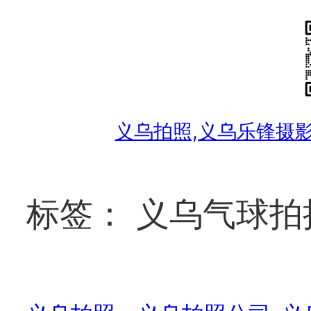
跳
至
内
容
义乌拍照,义乌乐锋摄影工作
标签：
义乌气球拍