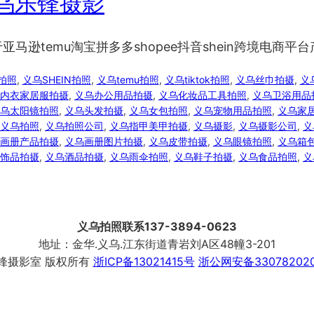
乌乐锋摄影
逊temu淘宝拼多多shopee抖音shein跨境电商平台
音拍照
, 
义乌SHEIN拍照
, 
义乌temu拍照
, 
义乌tiktok拍照
, 
义乌丝巾拍摄
, 
义
内衣家居服拍摄
, 
义乌办公用品拍摄
, 
义乌化妆品工具拍照
, 
义乌卫浴用品
乌太阳镜拍照
, 
义乌头发拍摄
, 
义乌女包拍照
, 
义乌宠物用品拍照
, 
义乌家
义乌拍照
, 
义乌拍照公司
, 
义乌指甲美甲拍摄
, 
义乌摄影
, 
义乌摄影公司
, 
义
画册产品拍摄
, 
义乌画册图片拍摄
, 
义乌皮带拍摄
, 
义乌眼镜拍照
, 
义乌箱
饰品拍摄
, 
义乌酒品拍摄
, 
义乌雨伞拍照
, 
义乌鞋子拍摄
, 
义乌食品拍照
, 
义
义乌拍照联系137-3894-0623
地址：金华.义乌.江东街道青岩刘A区48幢3-201
锋摄影室 版权所有
浙ICP备13021415号
浙公网安备330782020