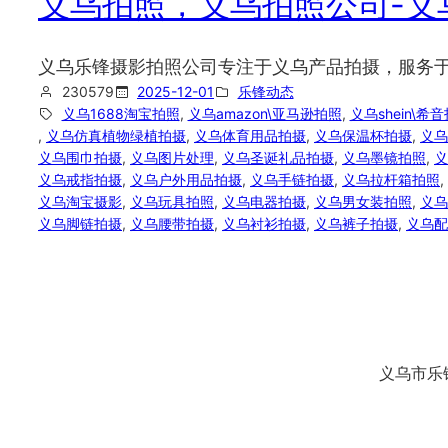
义乌拍照，义乌拍照公司-义
义乌乐锋摄影拍照公司专注于义乌产品拍摄，服务于亚马
230579
2025-12-01
乐锋动态
义乌1688淘宝拍照
, 
义乌amazon\亚马逊拍照
, 
义乌shein\希
, 
义乌仿真植物绿植拍摄
, 
义乌体育用品拍摄
, 
义乌保温杯拍摄
, 
义乌
义乌围巾拍摄
, 
义乌图片处理
, 
义乌圣诞礼品拍摄
, 
义乌墨镜拍照
, 
义
义乌戒指拍摄
, 
义乌户外用品拍摄
, 
义乌手链拍摄
, 
义乌拉杆箱拍照
, 
义乌淘宝摄影
, 
义乌玩具拍照
, 
义乌电器拍摄
, 
义乌男女装拍照
, 
义乌
义乌脚链拍摄
, 
义乌腰带拍摄
, 
义乌衬衫拍摄
, 
义乌裤子拍摄
, 
义乌配
义乌市乐