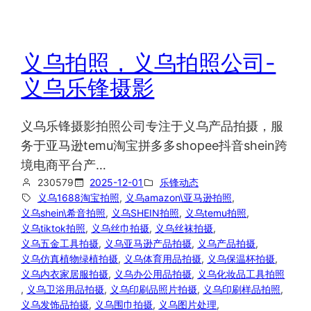
义乌拍照，义乌拍照公司-
义乌乐锋摄影
义乌乐锋摄影拍照公司专注于义乌产品拍摄，服
务于亚马逊temu淘宝拼多多shopee抖音shein跨
境电商平台产…
230579
2025-12-01
乐锋动态
义乌1688淘宝拍照
, 
义乌amazon\亚马逊拍照
, 
义乌shein\希音拍照
, 
义乌SHEIN拍照
, 
义乌temu拍照
, 
义乌tiktok拍照
, 
义乌丝巾拍摄
, 
义乌丝袜拍摄
, 
义乌五金工具拍摄
, 
义乌亚马逊产品拍摄
, 
义乌产品拍摄
, 
义乌仿真植物绿植拍摄
, 
义乌体育用品拍摄
, 
义乌保温杯拍摄
, 
义乌内衣家居服拍摄
, 
义乌办公用品拍摄
, 
义乌化妆品工具拍照
, 
义乌卫浴用品拍摄
, 
义乌印刷品照片拍摄
, 
义乌印刷样品拍照
, 
义乌发饰品拍摄
, 
义乌围巾拍摄
, 
义乌图片处理
, 