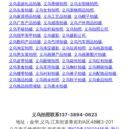
义乌圣诞礼品拍摄
, 
义乌墨镜拍照
, 
义乌太阳镜拍照
, 
义乌头发拍摄
, 
义乌女包拍照
, 
义乌宠物用品拍照
, 
义乌家居用品拍摄
, 
义乌工艺品拍摄
, 
义乌帽子拍摄
, 
义乌广告产品拍摄
, 
义乌戒指拍摄
, 
义乌户外用品拍摄
, 
义乌手链拍摄
, 
义乌拉杆箱拍照
, 
义乌拍照
, 
义乌拍照公司
, 
义乌指甲美甲拍摄
, 
义乌摄影
, 
义乌摄影公司
, 
义乌数码产品拍摄
, 
义乌气球拍摄
, 
义乌汽车用品拍摄
, 
义乌淘宝拍照
, 
义乌淘宝摄影
, 
义乌玩具拍照
, 
义乌电器拍摄
, 
义乌男女装拍照
, 
义乌画册产品拍摄
, 
义乌画册图片拍摄
, 
义乌皮带拍摄
, 
义乌眼镜拍照
, 
义乌箱包拍摄
, 
义乌红包拍摄
, 
义乌美食拍摄
, 
义乌耳环拍摄
, 
义乌胸针拍摄
, 
义乌脚链拍摄
, 
义乌腰带拍摄
, 
义乌衬衫拍摄
, 
义乌裤子拍摄
, 
义乌配饰品拍摄
, 
义乌酒品拍摄
, 
义乌雨伞拍照
, 
义乌鞋子拍摄
, 
义乌食品拍照
, 
义乌饰品拍照项链
, 
义乌香水拍摄
义乌拍照联系137-3894-0623
地址：金华.义乌.江东街道青岩刘A区48幢3-201
义乌市乐锋摄影室 版权所有
浙ICP备13021415号
浙公