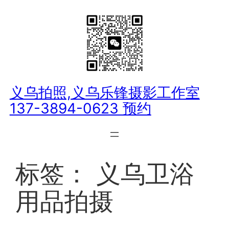
跳
至
内
容
义乌拍照,义乌乐锋摄影工作室
137-3894-0623 预约
标签：
义乌卫浴
用品拍摄