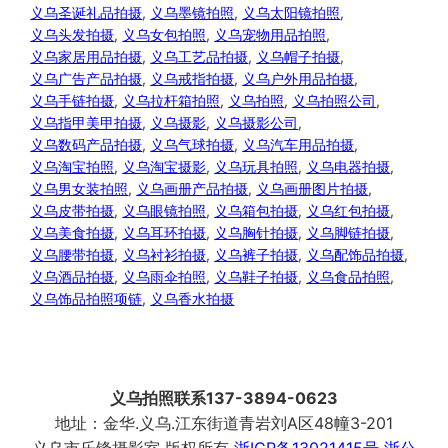
义乌圣诞礼品拍摄
, 
义乌墨镜拍照
, 
义乌太阳镜拍照
, 
义乌头发拍摄
, 
义乌女包拍照
, 
义乌宠物用品拍照
, 
义乌家居用品拍摄
, 
义乌工艺品拍摄
, 
义乌帽子拍摄
, 
义乌广告产品拍摄
, 
义乌戒指拍摄
, 
义乌户外用品拍摄
, 
义乌手链拍摄
, 
义乌拉杆箱拍照
, 
义乌拍照
, 
义乌拍照公司
, 
义乌指甲美甲拍摄
, 
义乌摄影
, 
义乌摄影公司
, 
义乌数码产品拍摄
, 
义乌气球拍摄
, 
义乌汽车用品拍摄
, 
义乌淘宝拍照
, 
义乌淘宝摄影
, 
义乌玩具拍照
, 
义乌电器拍摄
, 
义乌男女装拍照
, 
义乌画册产品拍摄
, 
义乌画册图片拍摄
, 
义乌皮带拍摄
, 
义乌眼镜拍照
, 
义乌箱包拍摄
, 
义乌红包拍摄
, 
义乌美食拍摄
, 
义乌耳环拍摄
, 
义乌胸针拍摄
, 
义乌脚链拍摄
, 
义乌腰带拍摄
, 
义乌衬衫拍摄
, 
义乌裤子拍摄
, 
义乌配饰品拍摄
, 
义乌酒品拍摄
, 
义乌雨伞拍照
, 
义乌鞋子拍摄
, 
义乌食品拍照
, 
义乌饰品拍照项链
, 
义乌香水拍摄
义乌拍照联系137-3894-0623
地址：金华.义乌.江东街道青岩刘A区48幢3-201
义乌市乐锋摄影室 版权所有
浙ICP备13021415号
浙公