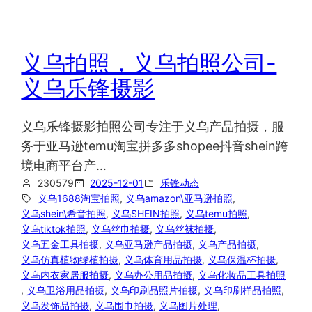
义乌拍照，义乌拍照公司-
义乌乐锋摄影
义乌乐锋摄影拍照公司专注于义乌产品拍摄，服
务于亚马逊temu淘宝拼多多shopee抖音shein跨
境电商平台产…
230579
2025-12-01
乐锋动态
义乌1688淘宝拍照
, 
义乌amazon\亚马逊拍照
, 
义乌shein\希音拍照
, 
义乌SHEIN拍照
, 
义乌temu拍照
, 
义乌tiktok拍照
, 
义乌丝巾拍摄
, 
义乌丝袜拍摄
, 
义乌五金工具拍摄
, 
义乌亚马逊产品拍摄
, 
义乌产品拍摄
, 
义乌仿真植物绿植拍摄
, 
义乌体育用品拍摄
, 
义乌保温杯拍摄
, 
义乌内衣家居服拍摄
, 
义乌办公用品拍摄
, 
义乌化妆品工具拍照
, 
义乌卫浴用品拍摄
, 
义乌印刷品照片拍摄
, 
义乌印刷样品拍照
, 
义乌发饰品拍摄
, 
义乌围巾拍摄
, 
义乌图片处理
, 