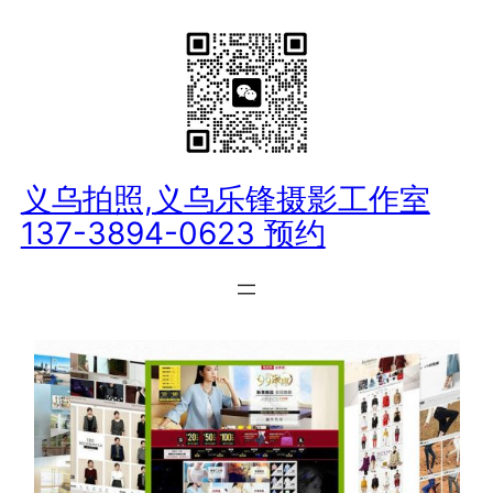
跳
至
内
容
义乌拍照,义乌乐锋摄影工作室
137-3894-0623 预约