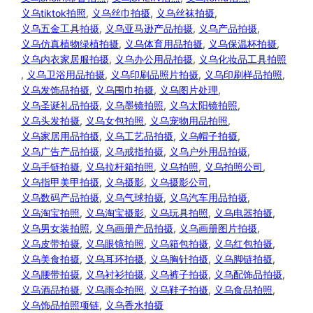
义乌tiktok拍照
, 
义乌丝巾拍摄
, 
义乌丝袜拍摄
, 
义乌五金工具拍摄
, 
义乌亚马逊产品拍摄
, 
义乌产品拍摄
, 
义乌仿真植物绿植拍摄
, 
义乌体育用品拍摄
, 
义乌保温杯拍摄
, 
义乌内衣家居服拍摄
, 
义乌办公用品拍摄
, 
义乌化妆品工具拍照
, 
义乌卫浴用品拍摄
, 
义乌印刷品照片拍摄
, 
义乌印刷样品拍照
, 
义乌发饰品拍摄
, 
义乌围巾拍摄
, 
义乌图片处理
, 
义乌圣诞礼品拍摄
, 
义乌墨镜拍照
, 
义乌太阳镜拍照
, 
义乌头发拍摄
, 
义乌女包拍照
, 
义乌宠物用品拍照
, 
义乌家居用品拍摄
, 
义乌工艺品拍摄
, 
义乌帽子拍摄
, 
义乌广告产品拍摄
, 
义乌戒指拍摄
, 
义乌户外用品拍摄
, 
义乌手链拍摄
, 
义乌拉杆箱拍照
, 
义乌拍照
, 
义乌拍照公司
, 
义乌指甲美甲拍摄
, 
义乌摄影
, 
义乌摄影公司
, 
义乌数码产品拍摄
, 
义乌气球拍摄
, 
义乌汽车用品拍摄
, 
义乌淘宝拍照
, 
义乌淘宝摄影
, 
义乌玩具拍照
, 
义乌电器拍摄
, 
义乌男女装拍照
, 
义乌画册产品拍摄
, 
义乌画册图片拍摄
, 
义乌皮带拍摄
, 
义乌眼镜拍照
, 
义乌箱包拍摄
, 
义乌红包拍摄
, 
义乌美食拍摄
, 
义乌耳环拍摄
, 
义乌胸针拍摄
, 
义乌脚链拍摄
, 
义乌腰带拍摄
, 
义乌衬衫拍摄
, 
义乌裤子拍摄
, 
义乌配饰品拍摄
, 
义乌酒品拍摄
, 
义乌雨伞拍照
, 
义乌鞋子拍摄
, 
义乌食品拍照
, 
义乌饰品拍照项链
, 
义乌香水拍摄