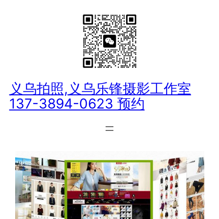
跳
至
内
容
义乌拍照,义乌乐锋摄影工作室
137-3894-0623 预约