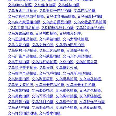
义乌tiktok拍照
, 
义乌丝巾拍摄
, 
义乌丝袜拍摄
, 
义乌五金工具拍摄
, 
义乌亚马逊产品拍摄
, 
义乌产品拍摄
, 
义乌仿真植物绿植拍摄
, 
义乌体育用品拍摄
, 
义乌保温杯拍摄
, 
义乌内衣家居服拍摄
, 
义乌办公用品拍摄
, 
义乌化妆品工具拍照
, 
义乌卫浴用品拍摄
, 
义乌印刷品照片拍摄
, 
义乌印刷样品拍照
, 
义乌发饰品拍摄
, 
义乌围巾拍摄
, 
义乌图片处理
, 
义乌圣诞礼品拍摄
, 
义乌墨镜拍照
, 
义乌太阳镜拍照
, 
义乌头发拍摄
, 
义乌女包拍照
, 
义乌宠物用品拍照
, 
义乌家居用品拍摄
, 
义乌工艺品拍摄
, 
义乌帽子拍摄
, 
义乌广告产品拍摄
, 
义乌戒指拍摄
, 
义乌户外用品拍摄
, 
义乌手链拍摄
, 
义乌拉杆箱拍照
, 
义乌拍照
, 
义乌拍照公司
, 
义乌指甲美甲拍摄
, 
义乌摄影
, 
义乌摄影公司
, 
义乌数码产品拍摄
, 
义乌气球拍摄
, 
义乌汽车用品拍摄
, 
义乌淘宝拍照
, 
义乌淘宝摄影
, 
义乌玩具拍照
, 
义乌电器拍摄
, 
义乌男女装拍照
, 
义乌画册产品拍摄
, 
义乌画册图片拍摄
, 
义乌皮带拍摄
, 
义乌眼镜拍照
, 
义乌箱包拍摄
, 
义乌红包拍摄
, 
义乌美食拍摄
, 
义乌耳环拍摄
, 
义乌胸针拍摄
, 
义乌脚链拍摄
, 
义乌腰带拍摄
, 
义乌衬衫拍摄
, 
义乌裤子拍摄
, 
义乌配饰品拍摄
, 
义乌酒品拍摄
, 
义乌雨伞拍照
, 
义乌鞋子拍摄
, 
义乌食品拍照
, 
义乌饰品拍照项链
, 
义乌香水拍摄